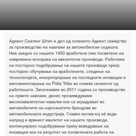
Адиент Сеатинг Штип е дел од големото Адиент семејство
за производство на навлаки за автомобилски седишта.
Ние заедно со нашите 1450 вработени сме посветени на
навремена испорака на квалитетни производи. Работиме
на постојано подобрување на нашите производи преку
постојано обучување на вработените, следење на
технологијата, инкорпорирање на последните иновации и
имплементирање на Poka Yokе во повеќе сегменти од
работењето. Започнавме во 2011 година со производство
на првите навлаки, денес прозиведуваме
висококвалитетни навалки кои се вградуваат во
автомобилите на најпознатите брендови во
автомобилската индустрија. Главен мотив кој нѐ води
напред е врвниот квалитет на нашите производи,
континуирано подобрување преку воведување на
иновации кои се резултат на посветената работа на